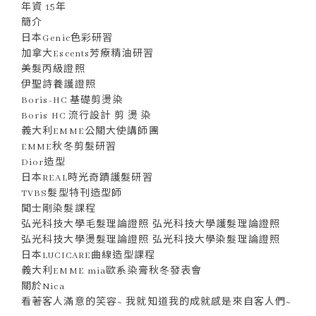
年資 15年
簡介
日本Genic色彩研習
加拿大Escents芳療精油研習
美髮丙級證照
伊聖詩養護證照
Boris-HC 基礎剪燙染
Boris HC 流行設計 剪 燙 染
義大利EMME公關大使講師團
EMME秋冬剪髮研習
Dior造型
日本REAL時光奇蹟護髮研習
TVBS髮型特刊造型師
聞士剛染髮課程
弘光科技大學毛髮理論證照 弘光科技大學護髮理論證照
弘光科技大學燙髮理論證照 弘光科技大學染髮理論證照
日本LUCICARE曲線造型課程
義大利EMME mia歐系染膏秋冬發表會
關於Nica
看著客人滿意的笑容~ 我就知道我的成就感是來自客人們~