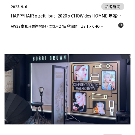
2023. 9. 6
品牌新聞
HAPPYHAIR x zeit_but_2020 x CHOW des HOMME 年輕、前瞻，以革命感衝撞前行的時裝秀
AW23臺北時裝週開跑，於3月27日登場的「ZEIT x CHOW des HOMME品牌聯名大秀」由本次時裝週最年輕的服裝設計師－－周立恒（CHOW des HOMME）與配件品牌ZEIT共同參展，並以聯名系列主題「FUTURE LIBERALISM 新自由主義」為名，帶來一系列以肩膀廓型為主的層次感服裝，搭配未來金屬盔甲感風格點綴，低調、堅定地吟哦出屬於「自由」的抑揚頓挫。