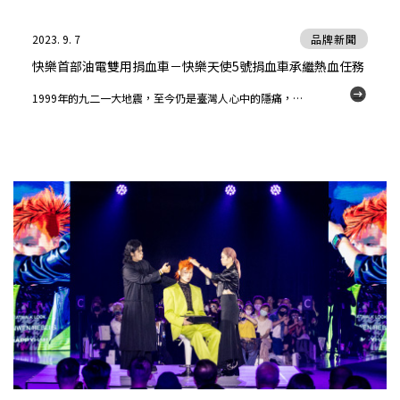
2023. 9. 7
品牌新聞
快樂首部油電雙用捐血車－快樂天使5號捐血車承繼熱血任務
1999年的九二一大地震，至今仍是臺灣人心中的隱痛，而那一年大災難的發生，就此在快樂人心中種下了一顆種籽，成為打造「快樂天使號捐血車」的起點。種籽醞釀著萌芽，並在 2003 年展露生機－－這就是快樂天使 1 號捐血車的由來。