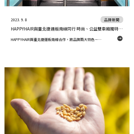
2023. 9. 8
品牌新聞
HAPPYHAIR與臺北捷運板南線同行 時尚、公益雙車廂獨特設計 吸引乘客佇足留念
HAPPYHAIR與臺北捷運板南線合作，將品牌兩大特色－－時尚風格、公益歷程化為設計並登上車廂內裝，整個九月只要搭乘板南線，即有機會與HAPPYHAIR車廂相遇，而本次合作不僅令「HAPPYHAIR」在社群平台衝出不小的熱度，同時也因髮型沙龍罕見的曝光模式，一躍成為顧客、同業間的討論話題。