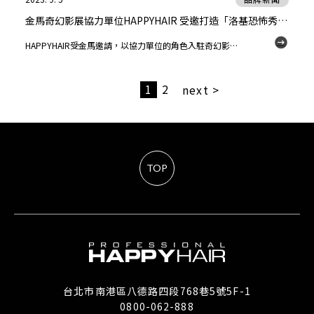
金馬奇幻影展協力單位HAPPYHAIR 受邀打造「洛基恐怖秀」邪典時尚
HAPPYHAIR受金馬邀請，以協力單位的角色入駐奇幻影展，並為午夜電影文化不朽經典「洛基恐怖秀」進行專業髮型協力。本片劇情融合了恐怖、喜劇、搖滾、音樂劇甚至是同志議題等元素，更是歐美電影及流行音樂史的縮影，不僅創下影史最長上映紀錄，同時連演四十七年，只要登上金馬奇幻影展都造成秒殺的奇景！
1
2
next >
TOP
台北市南港區八德路四段768巷5號5F-1
0800-062-888