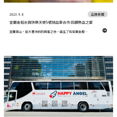
2023. 9. 8
品牌新聞
宜蘭金稻米與快樂天使5號捐血車合作 回饋熱血之愛
宜蘭員山，這片豐沛的奶與蜜之地，誕生了有如黃金般純淨且珍貴的「金道米」，如此粒粒飽滿、洋溢香氣的美麗稻種來自日本，而成功栽種出金道米的職人，便是現年八十多歲的曾金道先生－－他，更是與快樂關係緊密的「雅丰．菲仕美醫療事業」曾文尚院長的父親。