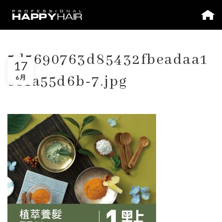
5d5690763d85432fbeadaa1
17
e01a55d6b-7.jpg
6 月