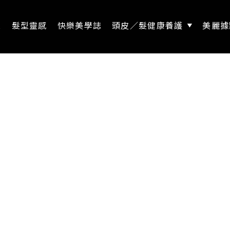
息
髮型靈感
快樂美學誌
頭皮／髮健康養護
美麗據