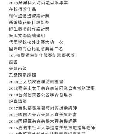
2019吳鳳科大時尚造型系畢業
在校得奬作品
環保整體造型設計獎
新娘捧花最佳設計獎
師生藝術創作設計獎
吳鳳文學奬繪畫組
代表學校校外比賽大功一次
國際時尚芭比創意奬第二名
107校慶師生創作競賽創意優秀獎
證書
美髮丙級
乙級國家證照
2018亞太頭皮管理結訓證書
2018嘉義市女子美容商業同業公會常務理事
2018台灣省美容公會聯合會理事
評審講師
2017勞動部發展署時尚剪燙染講師
2017國際盃美容美髮大賽美髮評審
2016國際盃美容美髮大賽美髮評審
2016嘉義市社區大學進階美髮技能指導老師