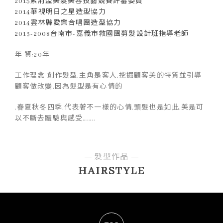
2015紫荊盃美髮美容技藝競賽評審委員
2014華視明日之星造型協力
2014雲林縣愛樂合唱團造型協力
2013-2008台南市-嘉義市救國團剪髮設計班指導老師
年 資:20年
工作理念 創作髮型.主角是客人.挖掘顧客美的特質並引導
顧客做改變.因為髮型是有心情的
.春夏秋冬四季.代表著不一樣的心情.頭髮也是如此.美是可
以不斷去體驗與感受……..
髮型作品
HAIRSTYLE