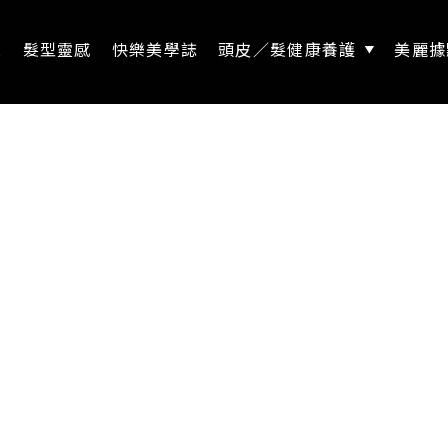
息
髮型靈感
快樂美學誌
頭皮／髮健康養護
美麗據