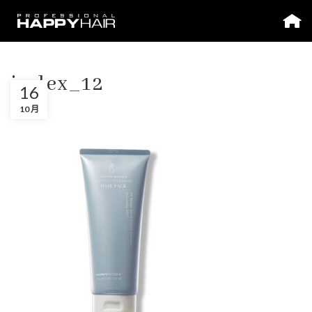
index_12
16
10 月