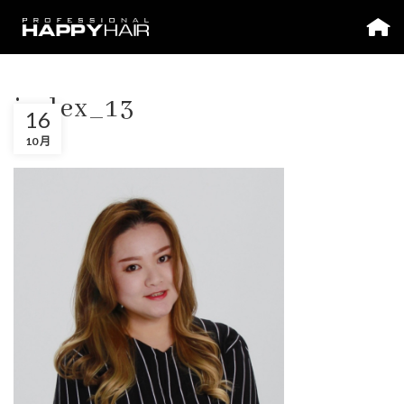
index_13
16
10 月