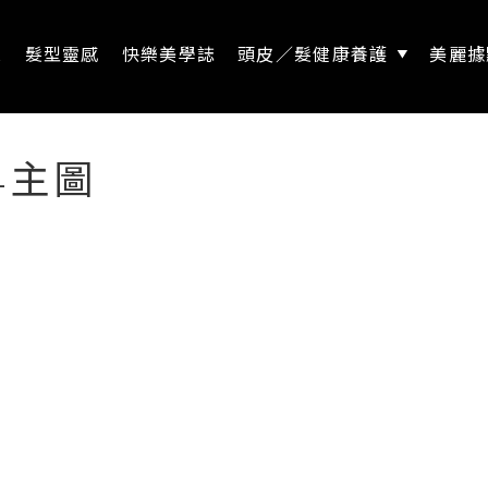
息
髮型靈感
快樂美學誌
頭皮／髮健康養護
美麗據
0-主圖