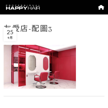
友愛店-配圖3
25
9 月