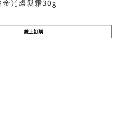
鉑金光燦髮霜30g
線上訂購