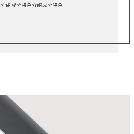
色介紹成分特色介紹成分特色