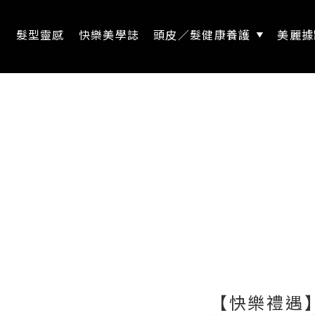
息
髮型靈感
快樂美學誌
頭皮／髮健康養護
美麗據
【快樂禮遇】