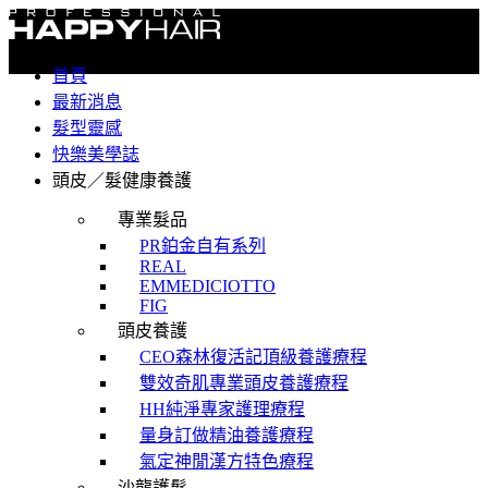
首頁
最新消息
髮型靈感
快樂美學誌
頭皮／髮健康養護
專業髮品
PR鉑金自有系列
REAL
EMMEDICIOTTO
FIG
頭皮養護
CEO森林復活記頂級養護療程
雙效奇肌專業頭皮養護療程
HH純淨專家護理療程
量身訂做精油養護療程
氣定神閒漢方特色療程
沙龍護髮