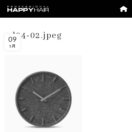
pd04-02.jpeg
09
5 月