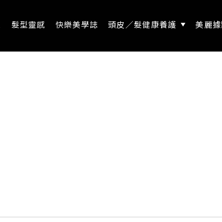
息
髮型靈感
快樂美學誌
頭皮／髮健康養護
美麗據