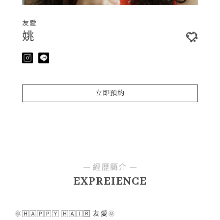
友愛
姚
立即預約
經歷簡介
EXPREIENCE
🌞🄷🄰🄿🄿🅈 🄷🄰🄸🅁 友愛🌞