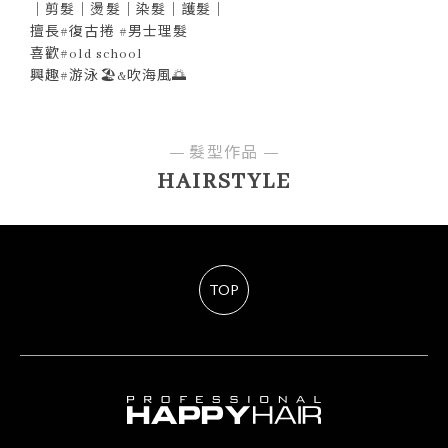
｜剪髮｜燙髮｜染髮｜護髮｜
擅長#復古捲 #男士理髮
喜歡#old school
興趣#游泳🏖&吹海風🌅
髮型作品
HAIRSTYLE
TOP