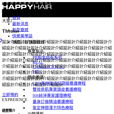
首頁
大里2
最新消息
髮型靈感
Thomas
快樂美學誌
設計介紹設計介紹設計介紹設計介紹設計介紹設計介紹設計介
頭皮／髮健康養護
紹設計介紹設計設計介紹設計介紹設計介紹設計介紹設計介紹
專業髮品
設計介紹設計介紹設計介紹設計設計介紹設計介紹設計介紹設
PR鉑金自有系列
計介紹設計介紹設計介紹設計介紹設計介紹設計設計介紹設計
REAL
介紹設計介紹設計介紹設計介紹設計介紹設計介紹設計介紹設
EMMEDICIOTTO
FIG
計設計介紹設計介紹設計介紹設計介紹設計介紹設計介紹設計
頭皮養護
介紹設計介紹設計設計介紹設計介紹設計介紹設計介紹設計介
CEO森林復活記頂級養護療程
紹設計介紹設計介紹設計介紹設計
雙效奇肌專業頭皮養護療程
立即預約
HH純淨專家護理療程
EXPREIENCE
量身訂做精油養護療程
氣定神閒漢方特色療程
經歷簡介
沙龍護髮