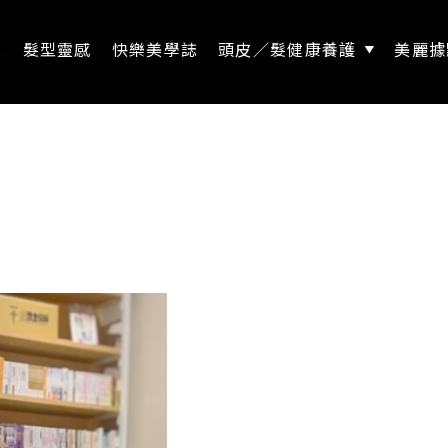
息
髮型靈感
快樂美學誌
頭皮／髮健康養護
美麗據