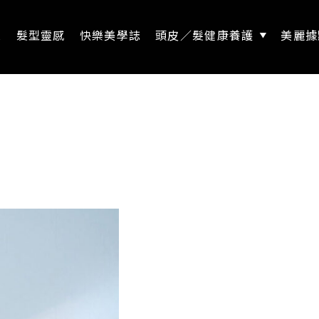
息
髮型靈感
快樂美學誌
頭皮／髮健康養護
美麗據