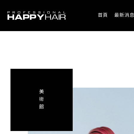
首頁
最新消
美
術
館