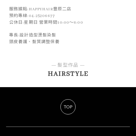
服務據點:HAPPYHAIR豐原二店
預約專線:04-25206677
公休日:星期日 營業時間10:00～6:00
專長:設計造型燙髮染髮
頭皮養護、髮質調整保養
髮型作品
HAIRSTYLE
TOP