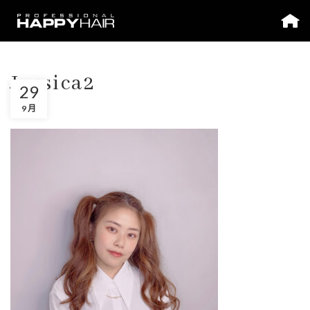
Jessica2
29
9 月