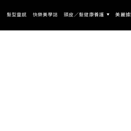
息
髮型靈感
快樂美學誌
頭皮／髮健康養護
美麗據