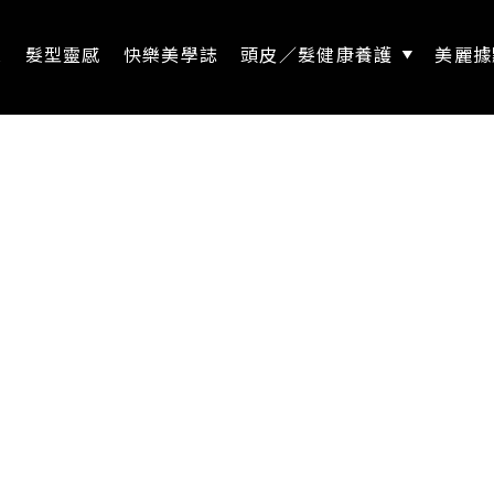
息
髮型靈感
快樂美學誌
頭皮／髮健康養護
美麗據