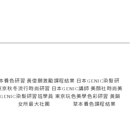
草本養色研習 黃俊鵬激勵課程結業 日本GENIC染髮研
本東京秋冬流行時尚研習 日本GENIC講師 美顏社時尚美
本GENIC染髮研習班學員 東京玩色美學色彩研習 黃韻
 太平洋國際型 女所最大社團 草本養色課程結業