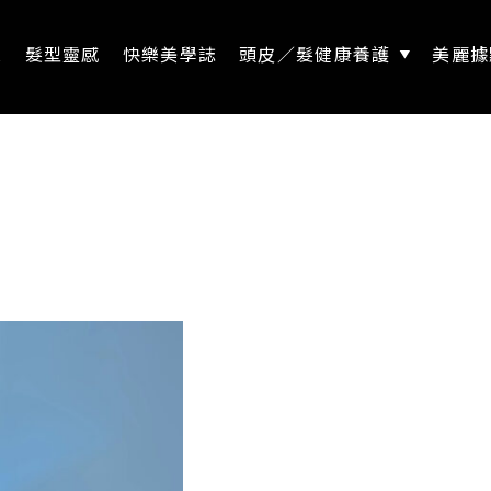
息
髮型靈感
快樂美學誌
頭皮／髮健康養護
美麗據