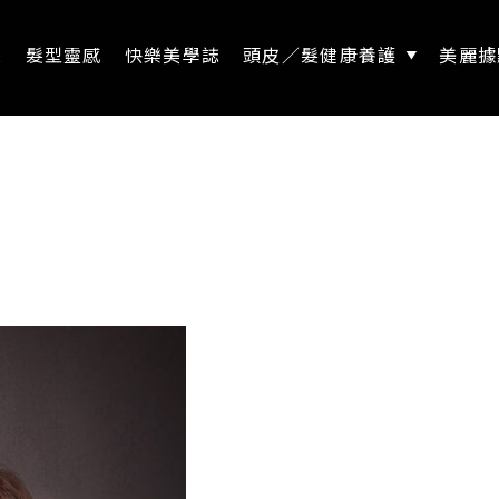
息
髮型靈感
快樂美學誌
頭皮／髮健康養護
美麗據