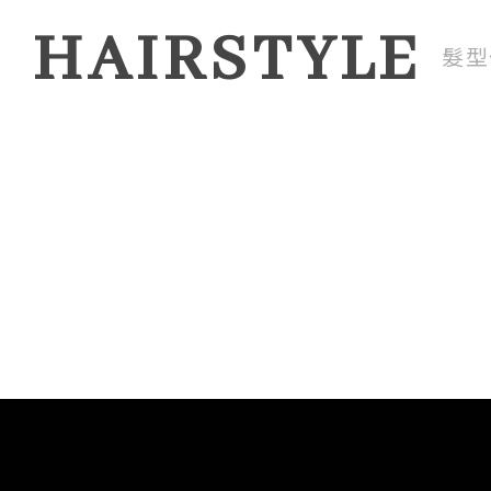
HAIRSTYLE
髮型