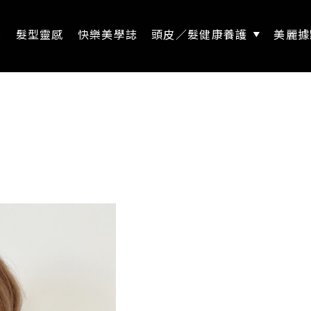
息
髮型靈感
快樂美學誌
頭皮／髮健康養護
美麗據