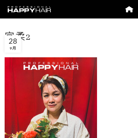
宜柔2
28
9 月