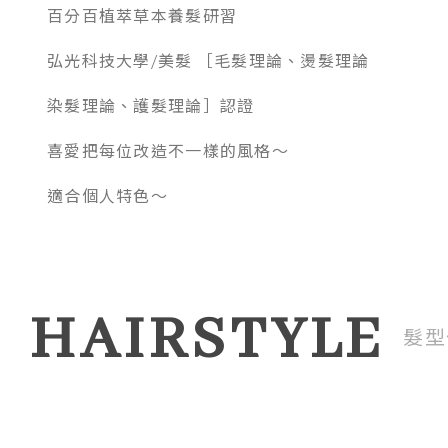
百分百植萃草本養髮研習
弘光科技大學/美髮 ［毛髮理論、燙髮理論
染髮理論、護髮理論］認證
喜愛把每位改造不一樣的風格～
適合個人特色～
HAIRSTYLE
髮型