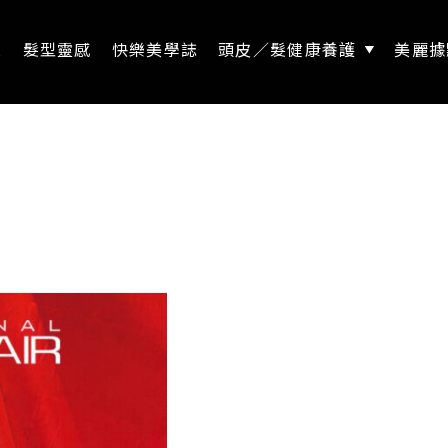
息
髮型靈感
快樂美學誌
頭皮／髮健康養護
美麗據