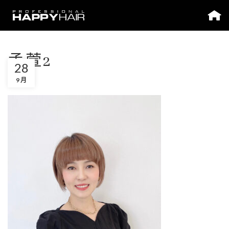
孟萱2
28
9 月