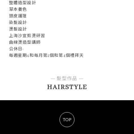
整體造型設計
草本養色
頭皮護理
染髮設計
燙髮設計
上海沙宣剪燙研習
曲線燙造型講師
公休日:
每週星期4和每月第2個和第4個禮拜天
髮型作品
HAIRSTYLE
TOP