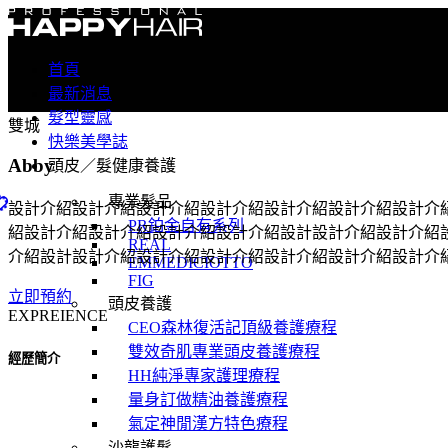
首頁
最新消息
髮型靈感
雙城
快樂美學誌
Abby
頭皮／髮健康養護
專業髮品
設計介紹設計介紹設計介紹設計介紹設計介紹設計介紹設計介
PR鉑金自有系列
紹設計介紹設計介紹設計介紹設計介紹設計設計介紹設計介紹
REAL
介紹設計設計介紹設計介紹設計介紹設計介紹設計介紹設計介
EMMEDICIOTTO
FIG
立即預約
頭皮養護
EXPREIENCE
CEO森林復活記頂級養護療程
雙效奇肌專業頭皮養護療程
經歷簡介
HH純淨專家護理療程
量身訂做精油養護療程
氣定神閒漢方特色療程
沙龍護髮