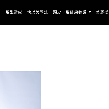
息
髮型靈感
快樂美學誌
頭皮／髮健康養護
美麗據