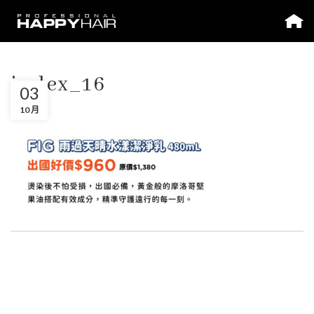
index_16
03
10 月