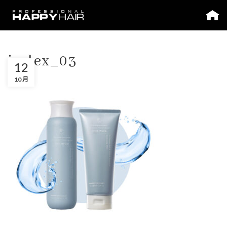
index_03
12
10 月