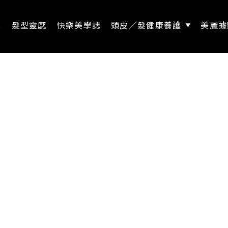
息
髮型靈感
快樂美學誌
頭皮／髮健康養護
美麗據